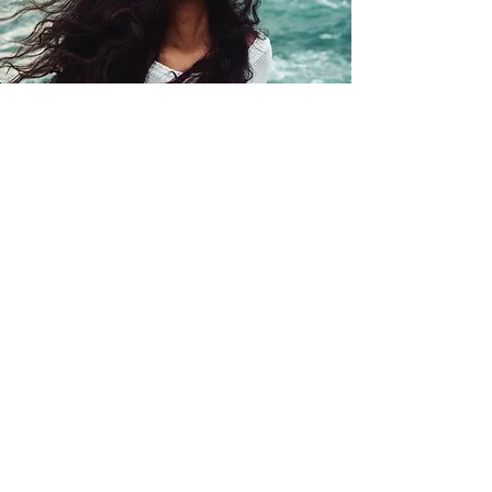
Déséquilibres
hormonaux
Il existe différents types de
déséquilibres hormonaux. Parmi les
plus courants, on trouve l'excès
d'œstrogènes, le manque de
progestérone, l'excès d'insuline et
la résistance à l'insuline... Les