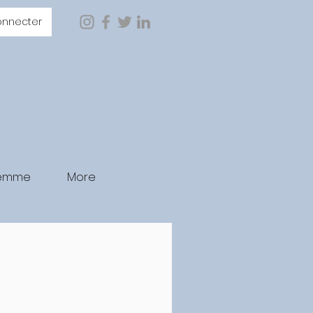
onnecter
Femme
More