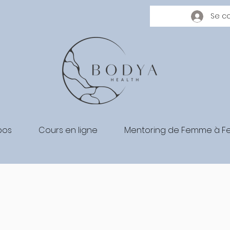
Se c
pos
Cours en ligne
Mentoring de Femme à 